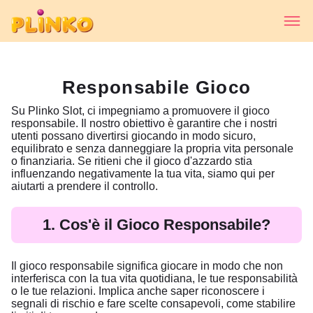
Responsabile Gioco
Su Plinko Slot, ci impegniamo a promuovere il gioco
responsabile. Il nostro obiettivo è garantire che i nostri
utenti possano divertirsi giocando in modo sicuro,
equilibrato e senza danneggiare la propria vita personale
o finanziaria. Se ritieni che il gioco d'azzardo stia
influenzando negativamente la tua vita, siamo qui per
aiutarti a prendere il controllo.
1. Cos'è il Gioco Responsabile?
Il gioco responsabile significa giocare in modo che non
interferisca con la tua vita quotidiana, le tue responsabilità
o le tue relazioni. Implica anche saper riconoscere i
segnali di rischio e fare scelte consapevoli, come stabilire